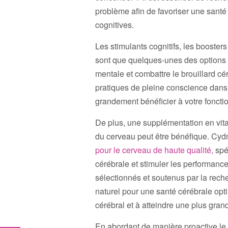
problème afin de favoriser une santé
cognitives.
Les stimulants cognitifs, les booste
sont que quelques-unes des options e
mentale et combattre le brouillard cér
pratiques de pleine conscience dans
grandement bénéficier à votre fonctio
De plus, une supplémentation en vita
du cerveau peut être bénéfique. C
pour le cerveau de haute qualité,
spéc
cérébrale et stimuler les performanc
sélectionnés et soutenus par la reche
naturel pour une santé cérébrale opti
cérébral et à atteindre une plus gran
En abordant de manière proactive le br