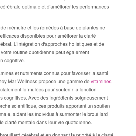
 cérébrale optimale et d'améliorer les performances
rs de mémoire et les remèdes à base de plantes ne
fficaces disponibles pour améliorer la clarté
ébral. L'intégration d'approches holistiques et de
 votre routine quotidienne peut également
n cognitive.
mines et nutriments connus pour favoriser la santé
ydney Mar Wellness propose une gamme de
vitamines
ialement formulées pour soutenir la fonction
es cognitives. Avec des ingrédients soigneusement
rche scientifique, ces produits apportent un soutien
male, aidant les individus à surmonter le brouillard
de clarté mentale dans leur vie quotidienne.
ouillard cérébral et en donnant la priorité à la clarté