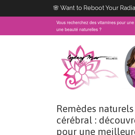
🌸 Want to Reboot Your Radia
Vous recherchez des vitamines pour une 
une beauté naturelles ?
Remèdes naturels 
cérébral : découvr
pour une meilleur