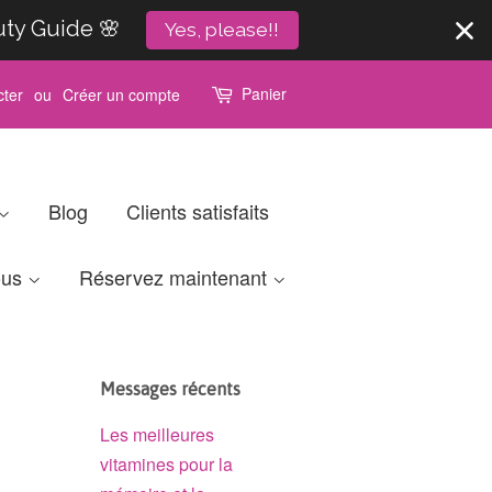
uty Guide 🌸
Yes, please!!
Panier
ter
ou
Créer un compte
Blog
Clients satisfaits
ous
Réservez maintenant
Messages récents
Les meilleures
vitamines pour la