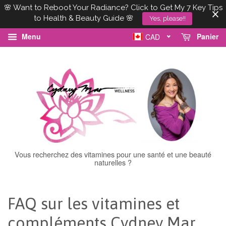
🌸 Want to Reboot Your Radiance? Click to Get My 7 Key Tips
to Health & Beauty Guide 🌸
Yes, please!!
Menu
Panier
CAD
Vous recherchez des vitamines pour une santé et une beauté
naturelles ?
FAQ sur les vitamines et
compléments Cydney Mar