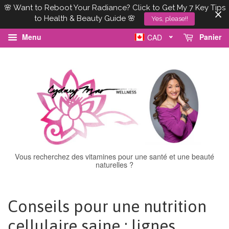
🌸 Want to Reboot Your Radiance? Click to Get My 7 Key Tips
to Health & Beauty Guide 🌸
Yes, please!!
Menu
Panier
CAD
Vous recherchez des vitamines pour une santé et une beauté
naturelles ?
Conseils pour une nutrition
cellulaire saine : lignes