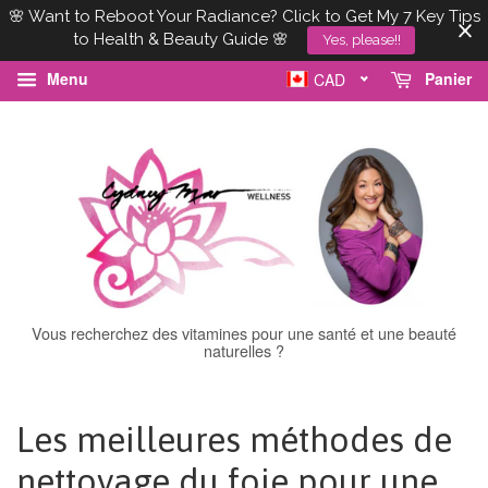
🌸 Want to Reboot Your Radiance? Click to Get My 7 Key Tips
to Health & Beauty Guide 🌸
Yes, please!!
Menu
Panier
CAD
Vous recherchez des vitamines pour une santé et une beauté
naturelles ?
Les meilleures méthodes de
nettoyage du foie pour une