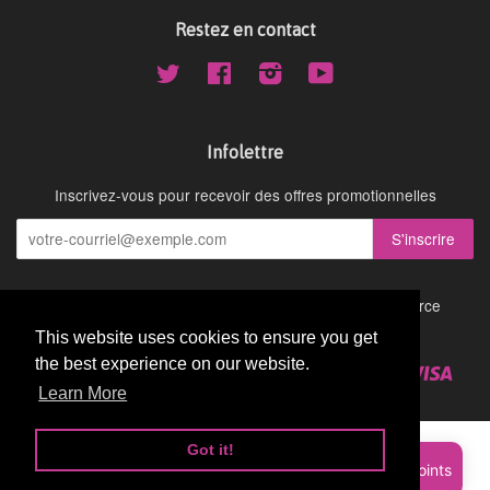
Restez en contact
Twitter
Facebook
Instagram
YouTube
Infolettre
Inscrivez-vous pour recevoir des offres promotionnelles
Droit d'auteur © 2026,
Cydney Mar Wellness
.
Commerce
électronique propulsé par Shopify
This website uses cookies to ensure you get
This website uses cookies to ensure you get
the best experience on our website.
the best experience on our website.
American
Diners
Discover
Master
Paypal
Visa
Shopify
Express
Club
Learn More
Learn More
Pay
Got it!
Got it!
Sign up and earn Points