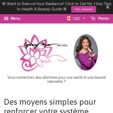
🌸 Want to Reboot Your Radiance? Click to Get My 7 Key Tips
to Health & Beauty Guide 🌸
Yes, please!!
Menu
Panier
CAD
Vous recherchez des vitamines pour une santé et une beauté
naturelles ?
Des moyens simples pour
renforcer votre système