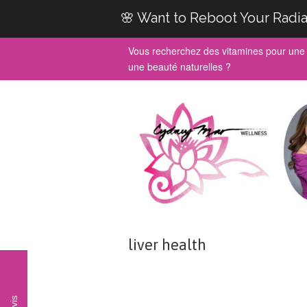
🌸 Want to Reboot Your Radia
Vous recherchez des vitamines pour une 
une beauté naturelles ?
liver health
Avis