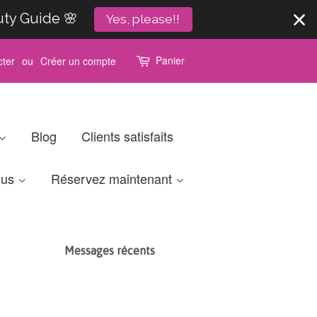
uty Guide 🌸
Yes, please!!
Panier
ter
ou
Créer un compte
Blog
Clients satisfaits
ous
Réservez maintenant
Messages récents