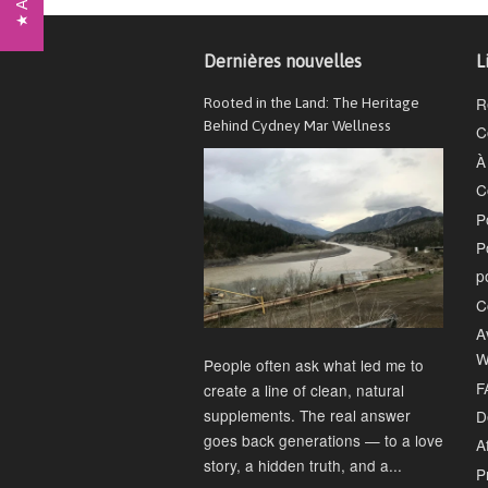
Dernières nouvelles
L
R
Rooted in the Land: The Heritage
Behind Cydney Mar Wellness
C
À
C
P
P
p
C
A
W
People often ask what led me to
F
create a line of clean, natural
supplements. The real answer
D
goes back generations — to a love
Af
story, a hidden truth, and a...
P