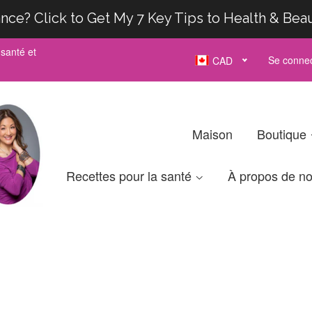
nce? Click to Get My 7 Key Tips to Health & Bea
santé et
Se connec
CAD
Maison
Boutique
Recettes pour la santé
À propos de n