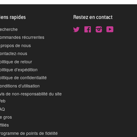
iens rapides
Restez en contact
echerche
Twitter
Facebook
Instagram
YouTube
ommandes récurrentes
 propos de nous
ontactez-nous
olitique de retour
olitique d'expédition
olitique de confidentialité
onditions d'utilisation
vis de non-responsabilité du site
eb
AQ
e gros
filiés
rogramme de points de fidélité