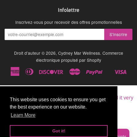
Infolettre
Inscrivez-vous pour recevoir des offres promotionnelles
Droit d'auteur © 2026,
Cydney Mar Wellness
.
Commerce
électronique propulsé par Shopify
American
Diners
Discover
Master
Paypal
Visa
Shopify
Express
Club
Pay
★★★★★
Very Good
I am a repeat customer of this supplement, as I find it very
This website uses cookies to ensure you get
This website uses cookies to ensure you get
good.
the best experience on our website.
the best experience on our website.
John
Learn More
Learn More
Got it!
Got it!
Sign up and earn Points