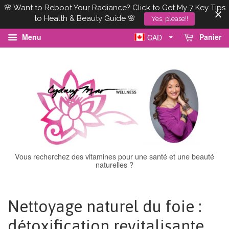
🌸 Want to Reboot Your Radiance? Click to Get My 7 Key Tips
to Health & Beauty Guide 🌸
Yes, please!!
Menu
Panier
CAD
Vous recherchez des vitamines pour une santé et une beauté
naturelles ?
Nettoyage naturel du foie :
détoxification revitalisante