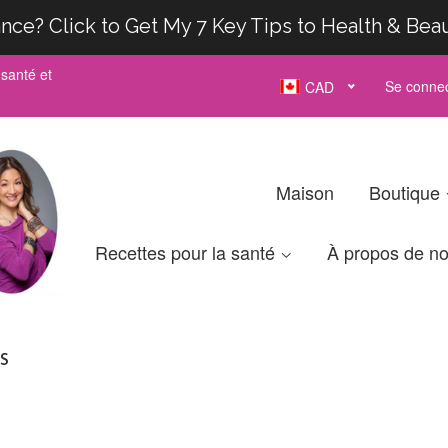
nce? Click to Get My 7 Key Tips to Health & Bea
santé et
Se connec
CAD
Maison
Boutique
Recettes pour la santé
À propos de n
s