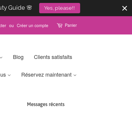
uty Guide 🌸
Yes, please!!
Panier
ter
ou
Créer un compte
Blog
Clients satisfaits
ous
Réservez maintenant
Messages récents