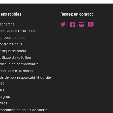
iens rapides
Restez en contact
echerche
Twitter
Facebook
Instagram
YouTube
ommandes récurrentes
 propos de nous
ontactez-nous
olitique de retour
olitique d'expédition
olitique de confidentialité
onditions d'utilisation
vis de non-responsabilité du site
eb
AQ
e gros
filiés
rogramme de points de fidélité