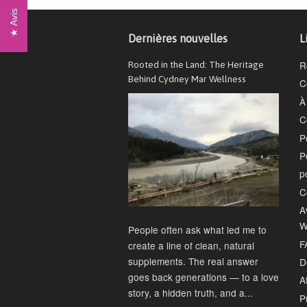
Avis
Dernières nouvelles
L
R
Rooted in the Land: The Heritage
Behind Cydney Mar Wellness
C
À
C
P
P
p
C
A
W
People often ask what led me to
F
create a line of clean, natural
supplements. The real answer
D
goes back generations — to a love
Af
story, a hidden truth, and a...
P