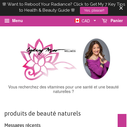
🌸 Want to Reboot Your Radiance? Click to Get My 7 Key Tips
to Health & Beauty Guide 🌸
Yes, please!!
Menu
Panier
CAD
Vous recherchez des vitamines pour une santé et une beauté
naturelles ?
produits de beauté naturels
Messages récents