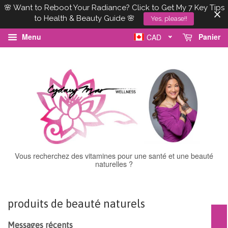
🌸 Want to Reboot Your Radiance? Click to Get My 7 Key Tips
to Health & Beauty Guide 🌸
Yes, please!!
Menu
Panier
CAD
Vous recherchez des vitamines pour une santé et une beauté
naturelles ?
produits de beauté naturels
Messages récents