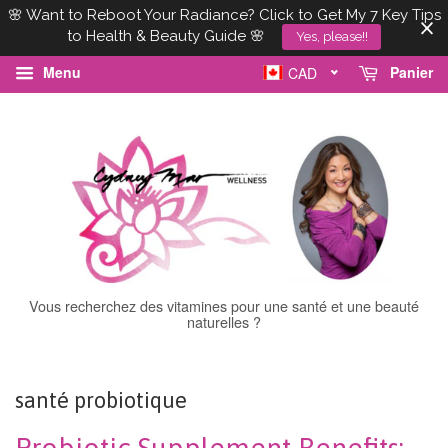
🌸 Want to Reboot Your Radiance? Click to Get My 7 Key Tips
to Health & Beauty Guide 🌸
Yes, please!!
Menu
Panier
CAD
Vous recherchez des vitamines pour une santé et une beauté
naturelles ?
santé probiotique