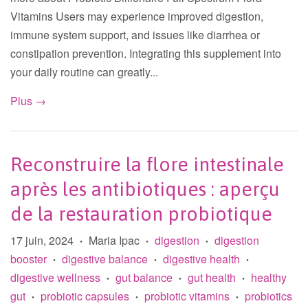
Vitamins Users may experience improved digestion,
immune system support, and issues like diarrhea or
constipation prevention. Integrating this supplement into
your daily routine can greatly...
Plus →
Reconstruire la flore intestinale
après les antibiotiques : aperçu
de la restauration probiotique
17 juin, 2024
Maria Ipac
digestion
digestion
•
•
•
booster
digestive balance
digestive health
•
•
•
digestive wellness
gut balance
gut health
healthy
•
•
•
gut
probiotic capsules
probiotic vitamins
probiotics
•
•
•