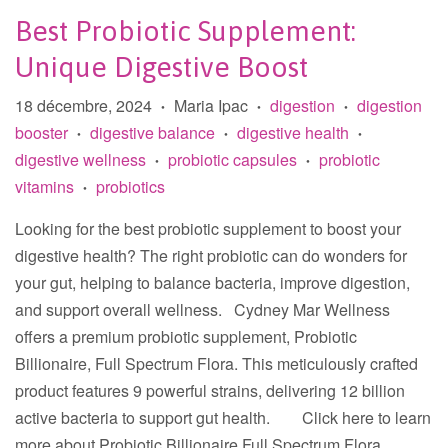
Best Probiotic Supplement:
Unique Digestive Boost
18 décembre, 2024
Maria Ipac
digestion
digestion
•
•
•
booster
digestive balance
digestive health
•
•
•
digestive wellness
probiotic capsules
probiotic
•
•
vitamins
probiotics
•
Looking for the best probiotic supplement to boost your
digestive health? The right probiotic can do wonders for
your gut, helping to balance bacteria, improve digestion,
and support overall wellness. Cydney Mar Wellness
offers a premium probiotic supplement, Probiotic
Billionaire, Full Spectrum Flora. This meticulously crafted
product features 9 powerful strains, delivering 12 billion
active bacteria to support gut health. Click here to learn
more about Probiotic Billionaire Full Spectrum Flora