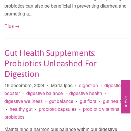
probiotics can also be beneficial in preventing diarrhea and
promoting a...
Plus →
Gut Health Supplements:
Probiotics Unleashed For
Digestion
19 décembre, 2024
Maria Ipac
digestion
digestion
•
•
•
booster
digestive balance
digestive health
•
•
•
Avis
digestive wellness
gut balance
gut flora
gut health
•
•
•
healthy gut
probiotic capsules
probiotic vitamins
•
•
•
•
probiotics
Maintaining a harmonious balance within our digestive