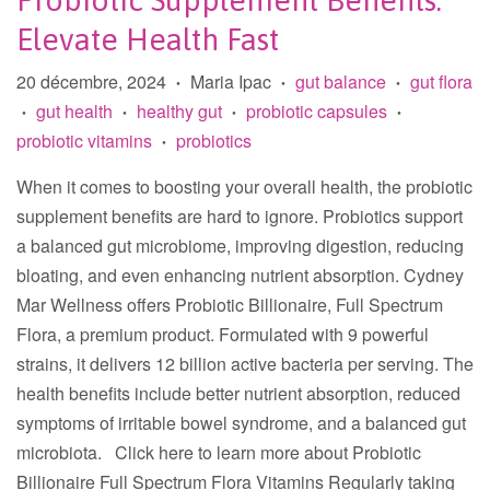
Probiotic Supplement Benefits:
Elevate Health Fast
20 décembre, 2024
Maria Ipac
gut balance
gut flora
•
•
•
gut health
healthy gut
probiotic capsules
•
•
•
•
probiotic vitamins
probiotics
•
When it comes to boosting your overall health, the probiotic
supplement benefits are hard to ignore. Probiotics support
a balanced gut microbiome, improving digestion, reducing
bloating, and even enhancing nutrient absorption. Cydney
Mar Wellness offers Probiotic Billionaire, Full Spectrum
Flora, a premium product. Formulated with 9 powerful
strains, it delivers 12 billion active bacteria per serving. The
health benefits include better nutrient absorption, reduced
symptoms of irritable bowel syndrome, and a balanced gut
microbiota. Click here to learn more about Probiotic
Billionaire Full Spectrum Flora Vitamins Regularly taking