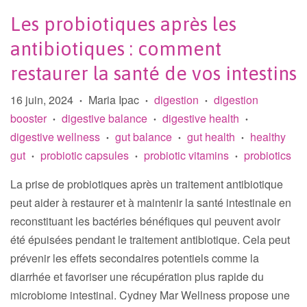
Les probiotiques après les
antibiotiques : comment
restaurer la santé de vos intestins
16 juin, 2024
Maria Ipac
digestion
digestion
•
•
•
booster
digestive balance
digestive health
•
•
•
digestive wellness
gut balance
gut health
healthy
•
•
•
gut
probiotic capsules
probiotic vitamins
probiotics
•
•
•
La prise de probiotiques après un traitement antibiotique
peut aider à restaurer et à maintenir la santé intestinale en
reconstituant les bactéries bénéfiques qui peuvent avoir
été épuisées pendant le traitement antibiotique. Cela peut
prévenir les effets secondaires potentiels comme la
diarrhée et favoriser une récupération plus rapide du
microbiome intestinal. Cydney Mar Wellness propose une