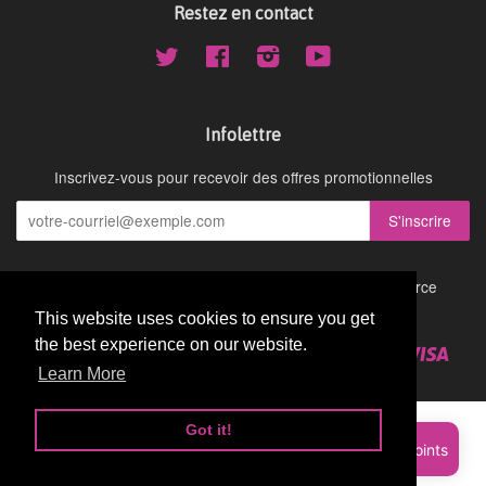
Restez en contact
Twitter
Facebook
Instagram
YouTube
Infolettre
Inscrivez-vous pour recevoir des offres promotionnelles
Droit d'auteur © 2026,
Cydney Mar Wellness
.
Commerce
électronique propulsé par Shopify
This website uses cookies to ensure you get
This website uses cookies to ensure you get
the best experience on our website.
the best experience on our website.
American
Diners
Discover
Master
Paypal
Visa
Shopify
Express
Club
Learn More
Learn More
Pay
Got it!
Got it!
Sign up and earn Points