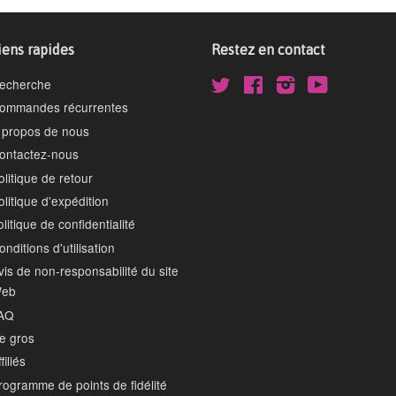
iens rapides
Restez en contact
echerche
Twitter
Facebook
Instagram
YouTube
ommandes récurrentes
 propos de nous
ontactez-nous
olitique de retour
olitique d'expédition
olitique de confidentialité
onditions d'utilisation
vis de non-responsabilité du site
eb
AQ
e gros
filiés
rogramme de points de fidélité