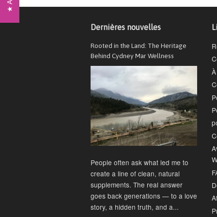
Dernières nouvelles
L
R
Rooted in the Land: The Heritage
Behind Cydney Mar Wellness
C
À
C
P
P
p
C
A
W
People often ask what led me to
F
create a line of clean, natural
supplements. The real answer
D
goes back generations — to a love
Af
story, a hidden truth, and a...
P