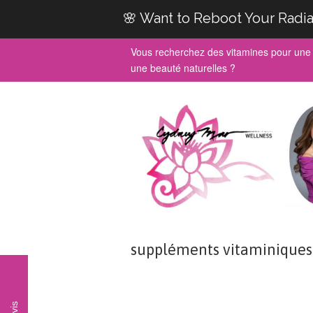
🌸 Want to Reboot Your Radia
Vous recherchez des vitamines pour une 
une beauté naturelles ?
suppléments vitaminiques
Avis