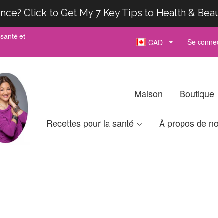
nce? Click to Get My 7 Key Tips to Health & Bea
santé et
Se connec
CAD
Maison
Boutique
Recettes pour la santé
À propos de n