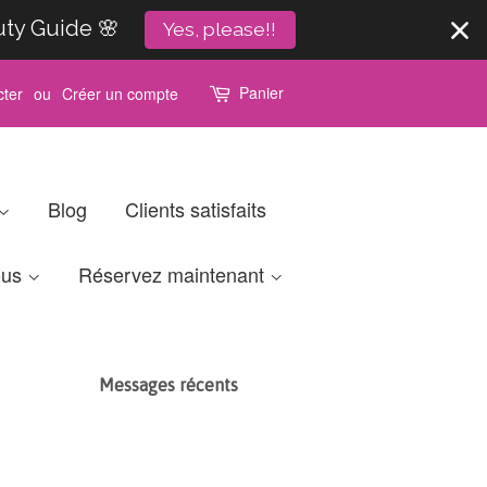
uty Guide 🌸
Yes, please!!
Panier
ter
ou
Créer un compte
Blog
Clients satisfaits
ous
Réservez maintenant
Messages récents