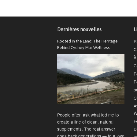
Dernières nouvelles
L
R
Rooted in the Land: The Heritage
Behind Cydney Mar Wellness
C
À
C
P
P
p
C
A
W
People often ask what led me to
F
create a line of clean, natural
supplements. The real answer
D
goes back generations — to a love