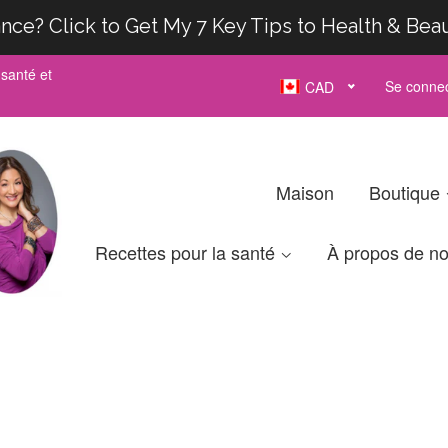
nce? Click to Get My 7 Key Tips to Health & Bea
santé et
Se connec
CAD
Maison
Boutique
Recettes pour la santé
À propos de n