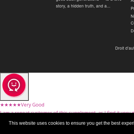
Af
story, a hidden truth, and a...
P
N
C
D
Droit d'a
★★★★★
Very Good
I am a repeat customer of this supplement, as I find it very 
John
This website uses cookies to ensure you get the best expe
This website uses cookies to ensure you get the best expe