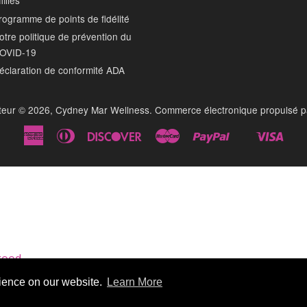
filiés
rogramme de points de fidélité
otre politique de prévention du
OVID-19
éclaration de conformité ADA
uteur © 2026,
Cydney Mar Wellness
.
Commerce électronique propulsé p
American
Diners
Discover
Master
Paypal
Visa
Shopify
Express
Club
Pay
good.
rience on our website.
rience on our website.
Learn More
Learn More