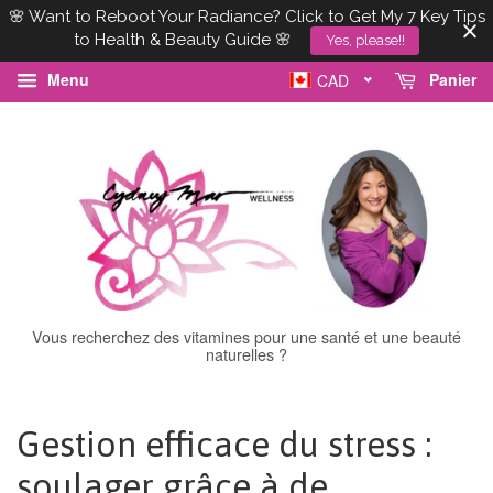
🌸 Want to Reboot Your Radiance? Click to Get My 7 Key Tips
to Health & Beauty Guide 🌸
Yes, please!!
Menu
Panier
CAD
Vous recherchez des vitamines pour une santé et une beauté
naturelles ?
Gestion efficace du stress :
soulager grâce à de