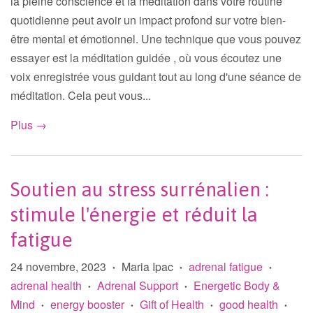
la pleine conscience et la méditation dans votre routine
quotidienne peut avoir un impact profond sur votre bien-
être mental et émotionnel. Une technique que vous pouvez
essayer est la méditation guidée , où vous écoutez une
voix enregistrée vous guidant tout au long d'une séance de
méditation. Cela peut vous...
Plus →
Soutien au stress surrénalien :
stimule l'énergie et réduit la
fatigue
24 novembre, 2023
Maria Ipac
adrenal fatigue
•
•
•
adrenal health
Adrenal Support
Energetic Body &
•
•
Mind
energy booster
Gift of Health
good health
•
•
•
•