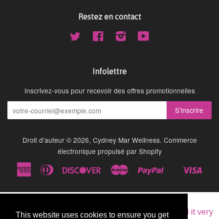
Restez en contact
Twitter
Facebook
Instagram
YouTube
Infolettre
Inscrivez-vous pour recevoir des offres promotionnelles
Droit d'auteur © 2026,
Cydney Mar Wellness
.
Commerce
électronique propulsé par Shopify
American
Diners
Discover
Master
Paypal
Visa
Shopify
Express
Club
Pay
★★★★★
Very Good
I am a repeat customer of this supplement, as I find it very
This website uses cookies to ensure you get
This website uses cookies to ensure you get