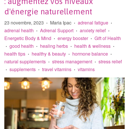
: augmentez vos niveaux
d'énergie naturellement
23 novembre, 2023
Maria Ipac
adrenal fatigue
•
•
•
adrenal health
Adrenal Support
anxiety relief
•
•
•
Energetic Body & Mind
energy booster
Gift of Health
•
•
good health
healing herbs
health & wellness
•
•
•
•
health tips
healthy & beauty
hormone balance
•
•
•
natural supplements
stress management
stress relief
•
•
supplements
travel vitamins
vitamins
•
•
•