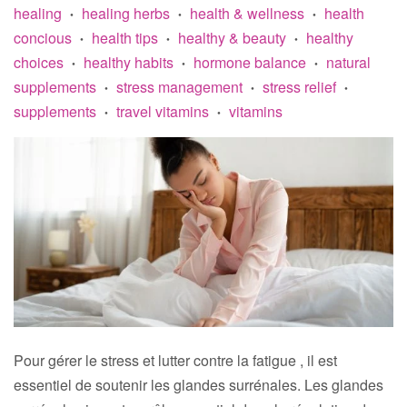
healing
healing herbs
health & wellness
health
•
•
•
concious
health tips
healthy & beauty
healthy
•
•
•
choices
healthy habits
hormone balance
natural
•
•
•
supplements
stress management
stress relief
•
•
•
supplements
travel vitamins
vitamins
•
•
Pour gérer le stress et lutter contre la fatigue , il est
essentiel de soutenir les glandes surrénales. Les glandes