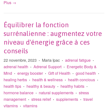
Plus →
Équilibrer la fonction
surrénalienne : augmentez votre
niveau d'énergie grâce à ces
conseils
22 novembre, 2023
Maria Ipac
adrenal fatigue
•
•
•
adrenal health
Adrenal Support
Energetic Body &
•
•
Mind
energy booster
Gift of Health
good health
•
•
•
•
healing herbs
health & wellness
health concious
•
•
•
health tips
healthy & beauty
healthy habits
•
•
•
hormone balance
natural supplements
stress
•
•
management
stress relief
supplements
travel
•
•
•
vitamins
vitamins
•