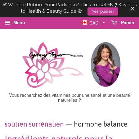
🌸 Want to Reboot Your Radiance? Click to Get My 7 Key Tips
to Health & Beauty Guide 🌸
Yes, please!!
Menu
Panier
CAD
Vous recherchez des vitamines pour une santé et une beauté
naturelles ?
soutien surrénalien
— hormone balance