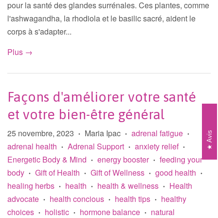
pour la santé des glandes surrénales. Ces plantes, comme
l'ashwagandha, la rhodiola et le basilic sacré, aident le
corps à s'adapter...
Plus →
Façons d'améliorer votre santé
et votre bien-être général
25 novembre, 2023
Maria Ipac
adrenal fatigue
•
•
•
Avis
adrenal health
Adrenal Support
anxiety relief
•
•
•
Energetic Body & Mind
energy booster
feeding your
•
•
body
Gift of Health
Gift of Wellness
good health
•
•
•
•
healing herbs
health
health & wellness
Health
•
•
•
advocate
health concious
health tips
healthy
•
•
•
choices
holistic
hormone balance
natural
•
•
•