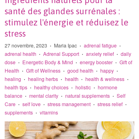
Ingrédients naturels pour la
santé des glandes surrénales :
stimulez l'énergie et réduisez le
stress
27 novembre, 2023
Maria Ipac
adrenal fatigue
•
•
•
adrenal health
Adrenal Support
anxiety relief
daily
•
•
•
dose
Energetic Body & Mind
energy booster
Gift of
•
•
•
Health
Gift of Wellness
good health
happy
•
•
•
•
healing
healing herbs
health
health & wellness
•
•
•
•
health tips
healthy choices
holistic
hormone
•
•
•
balance
mental clarity
natural supplements
Self
•
•
•
Care
self love
stress management
stress relief
•
•
•
•
supplements
vitamins
•