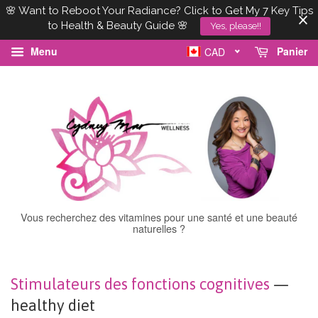
🌸 Want to Reboot Your Radiance? Click to Get My 7 Key Tips
to Health & Beauty Guide 🌸
Yes, please!!
Menu
Panier
CAD
Vous recherchez des vitamines pour une santé et une beauté
naturelles ?
Stimulateurs des fonctions cognitives
—
healthy diet