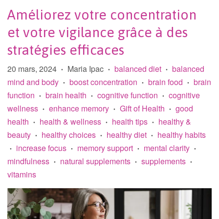
Améliorez votre concentration
et votre vigilance grâce à des
stratégies efficaces
20 mars, 2024
Maria Ipac
balanced diet
balanced
•
•
•
mind and body
boost concentration
brain food
brain
•
•
•
function
brain health
cognitive function
cognitive
•
•
•
wellness
enhance memory
Gift of Health
good
•
•
•
health
health & wellness
health tips
healthy &
•
•
•
beauty
healthy choices
healthy diet
healthy habits
•
•
•
increase focus
memory support
mental clarity
•
•
•
•
mindfulness
natural supplements
supplements
•
•
•
vitamins