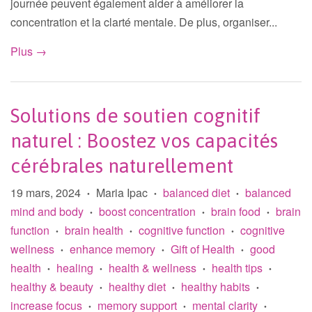
journée peuvent également aider à améliorer la
concentration et la clarté mentale. De plus, organiser...
Plus →
Solutions de soutien cognitif
naturel : Boostez vos capacités
cérébrales naturellement
19 mars, 2024
Maria Ipac
balanced diet
balanced
•
•
•
mind and body
boost concentration
brain food
brain
•
•
•
function
brain health
cognitive function
cognitive
•
•
•
wellness
enhance memory
Gift of Health
good
•
•
•
health
healing
health & wellness
health tips
•
•
•
•
healthy & beauty
healthy diet
healthy habits
•
•
•
increase focus
memory support
mental clarity
•
•
•