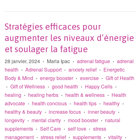
Stratégies efficaces pour
augmenter les niveaux d’énergie
et soulager la fatigue
28 janvier, 2024
Maria Ipac
adrenal fatigue
adrenal
•
•
•
health
Adrenal Support
anxiety relief
Energetic
•
•
•
Body & Mind
energy booster
exercise
Gift of Health
•
•
•
Gift of Wellness
good health
Happy Cells
•
•
•
•
healing
healing herbs
health & wellness
Health
•
•
•
advocate
health concious
health tips
healthy
•
•
•
•
healthy & beauty
increase focus
inner beauty
•
•
•
longevity
mental clarity
mood booster
natural
•
•
•
supplements
Self Care
self love
stress
•
•
•
management
stress relief
supplements
vitality
•
•
•
•