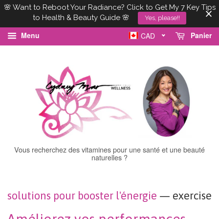
🌸 Want to Reboot Your Radiance? Click to Get My 7 Key Tips
to Health & Beauty Guide 🌸
Yes, please!!
Menu
Panier
CAD
Vous recherchez des vitamines pour une santé et une beauté
naturelles ?
solutions pour booster l'énergie
— exercise