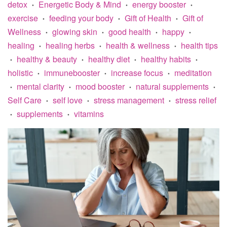
detox
Energetic Body & Mind
energy booster
•
•
•
exercise
feeding your body
Gift of Health
Gift of
•
•
•
Wellness
glowing skin
good health
happy
•
•
•
•
healing
healing herbs
health & wellness
health tips
•
•
•
healthy & beauty
healthy diet
healthy habits
•
•
•
•
holistic
immunebooster
increase focus
meditation
•
•
•
mental clarity
mood booster
natural supplements
•
•
•
•
Self Care
self love
stress management
stress relief
•
•
•
supplements
vitamins
•
•