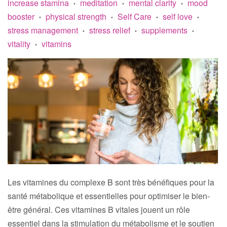
increase stamina
meditation
mental clarity
mood
•
•
•
booster
physical strength
Self Care
self love
•
•
•
•
stress management
stress relief
supplements
•
•
•
vitality
vitamins
•
Les vitamines du complexe B sont très bénéfiques pour la
santé métabolique et essentielles pour optimiser le bien-
être général. Ces vitamines B vitales jouent un rôle
essentiel dans la stimulation du métabolisme et le soutien