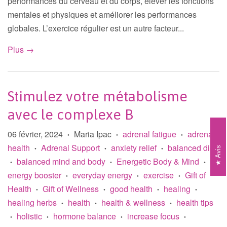
performances du cerveau et du corps, élever les fonctions
mentales et physiques et améliorer les performances
globales. L’exercice régulier est un autre facteur...
Plus →
Stimulez votre métabolisme
avec le complexe B
06 février, 2024
Maria Ipac
adrenal fatigue
adrenal
•
•
•
health
Adrenal Support
anxiety relief
balanced diet
•
•
•
Avis
balanced mind and body
Energetic Body & Mind
•
•
•
energy booster
everyday energy
exercise
Gift of
•
•
•
Health
Gift of Wellness
good health
healing
•
•
•
•
healing herbs
health
health & wellness
health tips
•
•
•
holistic
hormone balance
increase focus
•
•
•
•