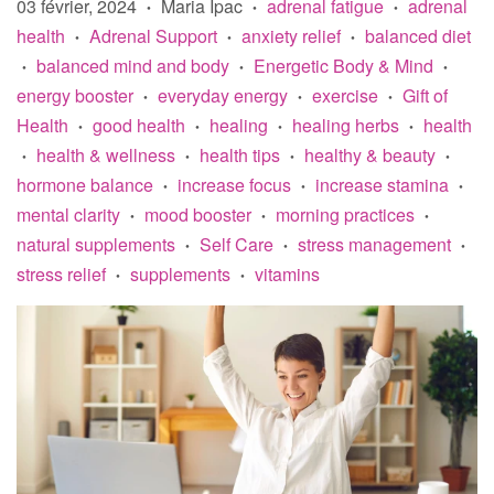
03 février, 2024
Maria Ipac
adrenal fatigue
adrenal
•
•
•
health
Adrenal Support
anxiety relief
balanced diet
•
•
•
balanced mind and body
Energetic Body & Mind
•
•
•
energy booster
everyday energy
exercise
Gift of
•
•
•
Health
good health
healing
healing herbs
health
•
•
•
•
health & wellness
health tips
healthy & beauty
•
•
•
•
hormone balance
increase focus
increase stamina
•
•
•
mental clarity
mood booster
morning practices
•
•
•
natural supplements
Self Care
stress management
•
•
•
stress relief
supplements
vitamins
•
•