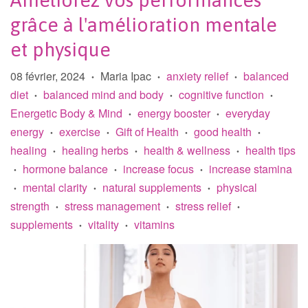
Améliorez vos performances
grâce à l'amélioration mentale
et physique
08 février, 2024
Maria Ipac
anxiety relief
balanced
•
•
•
diet
balanced mind and body
cognitive function
•
•
•
Energetic Body & Mind
energy booster
everyday
•
•
energy
exercise
Gift of Health
good health
•
•
•
•
healing
healing herbs
health & wellness
health tips
•
•
•
hormone balance
increase focus
increase stamina
•
•
•
mental clarity
natural supplements
physical
•
•
•
strength
stress management
stress relief
•
•
•
supplements
vitality
vitamins
•
•