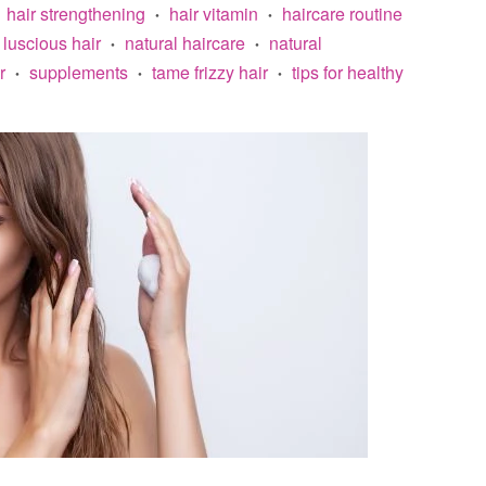
hair strengthening
hair vitamin
haircare routine
•
•
luscious hair
natural haircare
natural
•
•
r
supplements
tame frizzy hair
tips for healthy
•
•
•