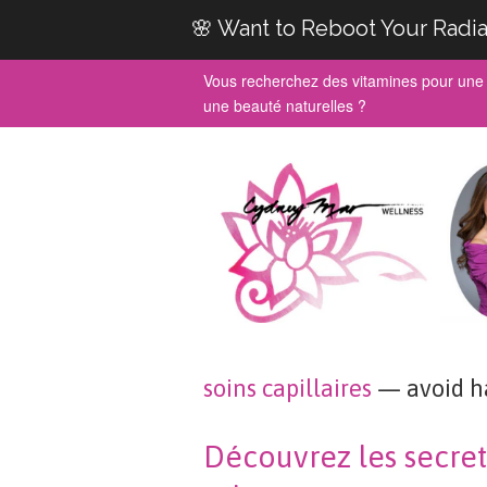
🌸 Want to Reboot Your Radia
Vous recherchez des vitamines pour une 
une beauté naturelles ?
soins capillaires
— avoid h
Découvrez les secret