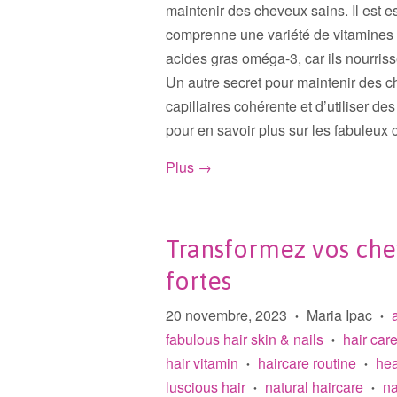
maintenir des cheveux sains. Il est es
comprenne une variété de vitamines e
acides gras oméga-3, car ils nourrisse
Un autre secret pour maintenir des c
capillaires cohérente et d’utiliser des
pour en savoir plus sur les fabuleux 
Plus →
Transformez vos che
fortes
20 novembre, 2023
Maria Ipac
•
•
fabulous hair skin & nails
hair car
•
hair vitamin
haircare routine
hea
•
•
luscious hair
natural haircare
na
•
•