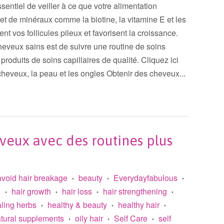
sentiel de veiller à ce que votre alimentation
t de minéraux comme la biotine, la vitamine E et les
nt vos follicules pileux et favorisent la croissance.
heveux sains est de suivre une routine de soins
 produits de soins capillaires de qualité. Cliquez ici
cheveux, la peau et les ongles Obtenir des cheveux...
veux avec des routines plus
avoid hair breakage
beauty
Everydayfabulous
•
•
•
e
hair growth
hair loss
hair strengthening
•
•
•
•
ling herbs
healthy & beauty
healthy hair
•
•
•
tural supplements
oily hair
Self Care
self
•
•
•