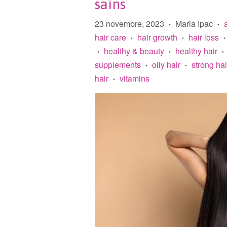
sains
23 novembre, 2023
Maria Ipac
•
•
hair care
hair growth
hair loss
•
•
•
healthy & beauty
healthy hair
•
•
•
supplements
oily hair
strong hai
•
•
hair
vitamins
•