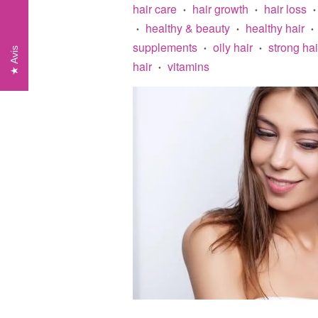
hair care
hair growth
hair loss
•
•
•
healthy & beauty
healthy hair
•
•
•
supplements
oily hair
strong hai
•
•
Avis
hair
vitamins
•