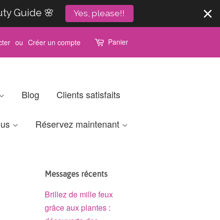
uty Guide 🌸
Yes, please!!
Panier
ter
ou
Créer un compte
Blog
Clients satisfaits
ous
Réservez maintenant
Messages récents
Brillez de mille feux
grâce aux plantes :