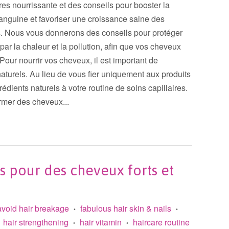
res nourrissante et des conseils pour booster la
 sanguine et favoriser une croissance saine des
. Nous vous donnerons des conseils pour protéger
 la chaleur et la pollution, afin que vos cheveux
. Pour nourrir vos cheveux, il est important de
aturels. Au lieu de vous fier uniquement aux produits
édients naturels à votre routine de soins capillaires.
rmer des cheveux...
s pour des cheveux forts et
avoid hair breakage
fabulous hair skin & nails
•
•
hair strengthening
hair vitamin
haircare routine
•
•