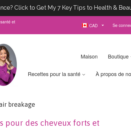
nce? Click to Get My 7 Key Tips to Health & Bea
santé et
Se connec
CAD
Maison
Boutique
Recettes pour la santé
À propos de n
air breakage
s pour des cheveux forts et