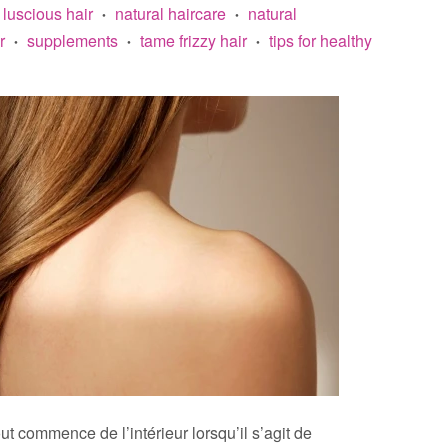
luscious hair
natural haircare
natural
•
•
r
supplements
tame frizzy hair
tips for healthy
•
•
•
ut commence de l’intérieur lorsqu’il s’agit de