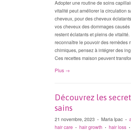
Adopter une routine de soins capillai
vitalité peut améliorer la circulation
cheveux, pour des cheveux éclatants
vos cheveux des dommages causés par
restent éclatants et pleins de vitalité
reconnaître le pouvoir des remèdes n
chimiques, pensez à intégrer des ingr
Ces recettes maison peuvent transfo
Plus →
Découvrez les secret
sains
21 novembre, 2023
Maria Ipac
•
•
hair care
hair growth
hair loss
•
•
•