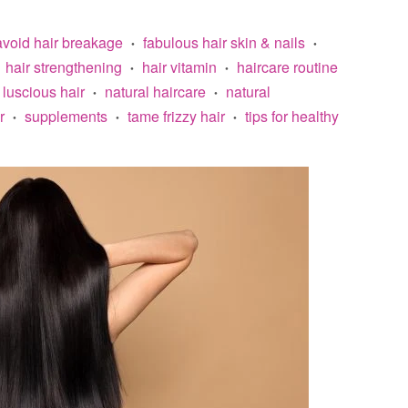
avoid hair breakage
fabulous hair skin & nails
•
•
hair strengthening
hair vitamin
haircare routine
•
•
luscious hair
natural haircare
natural
•
•
r
supplements
tame frizzy hair
tips for healthy
•
•
•