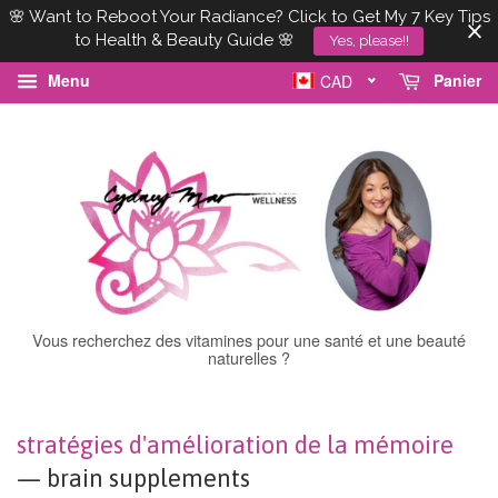
🌸 Want to Reboot Your Radiance? Click to Get My 7 Key Tips
to Health & Beauty Guide 🌸
Yes, please!!
Menu
Panier
CAD
Vous recherchez des vitamines pour une santé et une beauté
naturelles ?
stratégies d'amélioration de la mémoire
— brain supplements