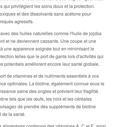
ui privilégient les soins doux et la protection.
toxiques et des dissolvants sans acétone pour
miques agressifs.
 avec des huiles naturelles comme l'huile de jojoba
hent et ne deviennent cassants. Une coupe et une
 à une apparence soignée tout en minimisant le
ction telles que le port de gants lors d'activités qui
potentiels améliorent encore leur santé globale.
ort de vitamines et de nutriments essentiels à vos
nce optimales. La biotine, également connue sous le
ssance saine des ongles et prévient leur fragilité.
tine tels que les œufs, les noix et les céréales
envisagez de prendre des suppléments de biotine
 de la santé.
e alimentaire contienne des vitamines A, C et E, ainsi