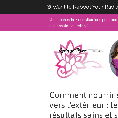
🌸 Want to Reboot Your Radia
Vous recherchez des vitamines pour une 
une beauté naturelles ?
Comment nourrir s
vers l'extérieur : 
résultats sains et 