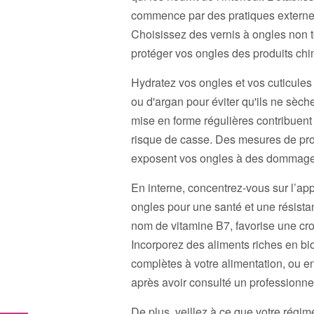
commence par des pratiques externes q
Choisissez des vernis à ongles non 
protéger vos ongles des produits chi
Hydratez vos ongles et vos cuticules
ou d'argan pour éviter qu'ils ne sèc
mise en forme régulières contribuent
risque de casse. Des mesures de prote
exposent vos ongles à des dommages 
En interne, concentrez-vous sur l’app
ongles pour une santé et une résista
nom de vitamine B7, favorise une croi
Incorporez des aliments riches en bio
complètes à votre alimentation, ou 
après avoir consulté un professionnel
De plus, veillez à ce que votre régim