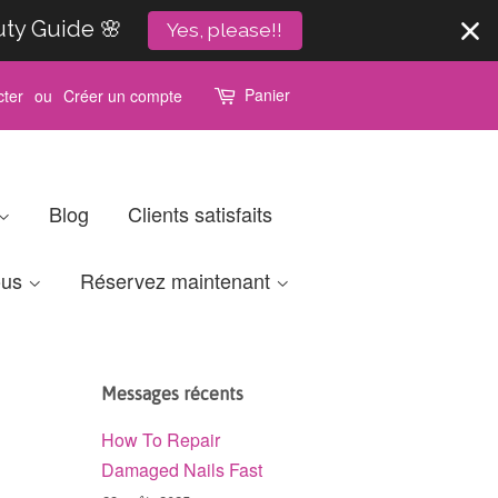
uty Guide 🌸
Yes, please!!
Panier
ter
ou
Créer un compte
Blog
Clients satisfaits
ous
Réservez maintenant
Messages récents
How To Repair
Damaged Nails Fast