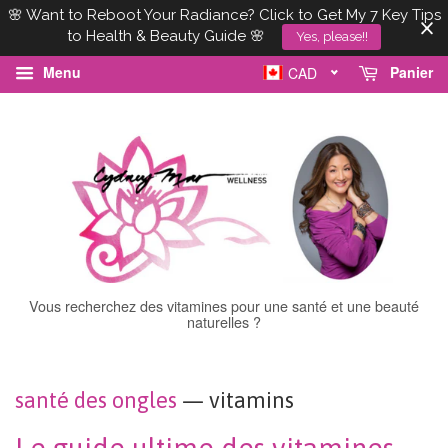
🌸 Want to Reboot Your Radiance? Click to Get My 7 Key Tips
to Health & Beauty Guide 🌸
Yes, please!!
Menu
Panier
CAD
Vous recherchez des vitamines pour une santé et une beauté
naturelles ?
santé des ongles
— vitamins