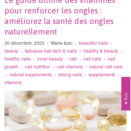
Le guide ultime des vitamines
pour renforcer les ongles :
améliorez la santé des ongles
naturellement
30 décembre, 2023
Maria Ipac
beautiful nails
•
•
•
beauty
fabulous hair skin & nails
healthy & beauty
•
•
•
healthy nails
inner beauty
nail
nail care
nail
•
•
•
•
growth
nail nutrition
nail vitamins
natural nail care
•
•
•
natural supplements
strong nails
supplements
•
•
•
•
vitamins
Avis