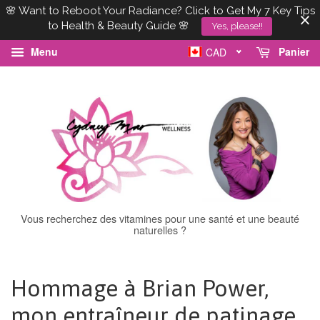
🌸 Want to Reboot Your Radiance? Click to Get My 7 Key Tips
to Health & Beauty Guide 🌸
Yes, please!!
Menu
Panier
CAD
Vous recherchez des vitamines pour une santé et une beauté
naturelles ?
Hommage à Brian Power,
mon entraîneur de patinage,