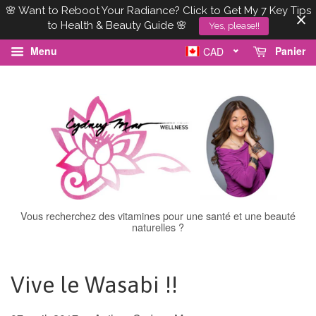
🌸 Want to Reboot Your Radiance? Click to Get My 7 Key Tips
to Health & Beauty Guide 🌸
Yes, please!!
Menu
Panier
CAD
Vous recherchez des vitamines pour une santé et une beauté
naturelles ?
Vive le Wasabi !!