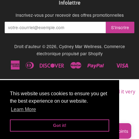
Infolettre
Inscrivez-vous pour recevoir des offres promotionnelles
Droit d'auteur © 2026,
Cydney Mar Wellness
.
Commerce
électronique propulsé par Shopify
American
Diners
Discover
Master
Paypal
Visa
Shopify
Express
Club
Pay
★★★★★
Very Good
I am a repeat customer of this supplement, as I find it very
This website uses cookies to ensure you get
This website uses cookies to ensure you get
good.
the best experience on our website.
the best experience on our website.
John
Learn More
Learn More
Got it!
Got it!
Sign up and earn Points