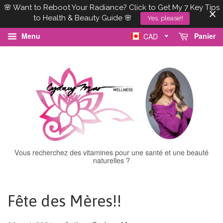
🌸 Want to Reboot Your Radiance? Click to Get My 7 Key Tips
to Health & Beauty Guide 🌸
Yes, please!!
Menu
Panier
CAD
Vous recherchez des vitamines pour une santé et une beauté
naturelles ?
Fête des Mères!!