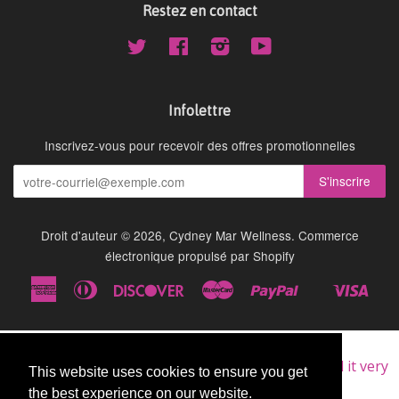
Restez en contact
Twitter
Facebook
Instagram
YouTube
Infolettre
Inscrivez-vous pour recevoir des offres promotionnelles
Droit d'auteur © 2026,
Cydney Mar Wellness
.
Commerce
électronique propulsé par Shopify
American
Diners
Discover
Master
Paypal
Visa
Shopify
Express
Club
Pay
★★★★★
Very Good
I am a repeat customer of this supplement, as I find it very
This website uses cookies to ensure you get
This website uses cookies to ensure you get
good.
the best experience on our website.
the best experience on our website.