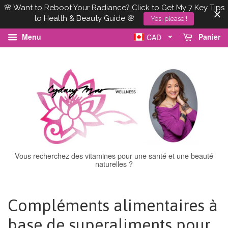
🌸 Want to Reboot Your Radiance? Click to Get My 7 Key Tips
to Health & Beauty Guide 🌸
Yes, please!!
Menu
Panier
CAD
Vous recherchez des vitamines pour une santé et une beauté
naturelles ?
Compléments alimentaires à
base de superaliments pour