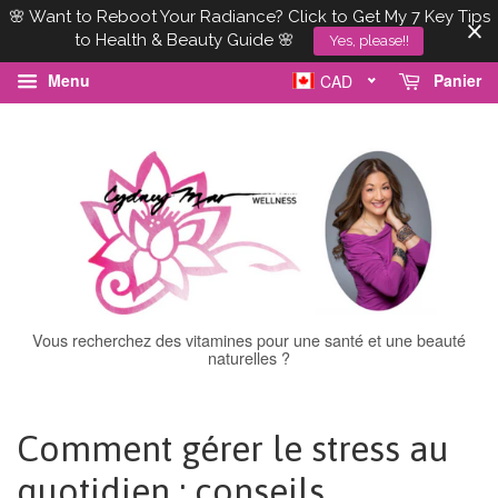
🌸 Want to Reboot Your Radiance? Click to Get My 7 Key Tips
to Health & Beauty Guide 🌸
Yes, please!!
Menu
Panier
CAD
Vous recherchez des vitamines pour une santé et une beauté
naturelles ?
Comment gérer le stress au
quotidien : conseils