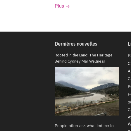
Plus →
Dernières nouvelles
L
R
Rooted in the Land: The Heritage
Behind Cydney Mar Wellness
C
À
C
P
P
p
C
A
W
People often ask what led me to