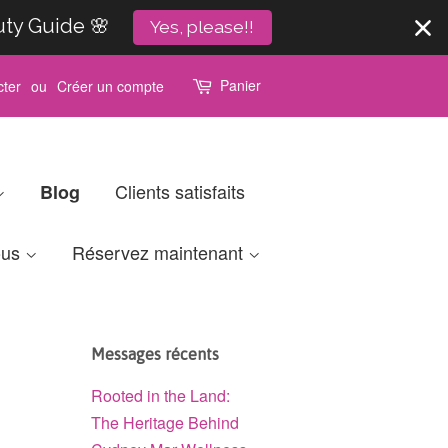
uty Guide 🌸
Yes, please!!
Panier
ter
ou
Créer un compte
Clients satisfaits
Blog
ous
Réservez maintenant
Messages récents
Rooted in the Land:
The Heritage Behind