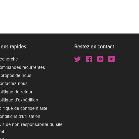
iens rapides
Restez en contact
echerche
Twitter
Facebook
Instagram
YouTube
ommandes récurrentes
 propos de nous
ontactez-nous
olitique de retour
olitique d'expédition
olitique de confidentialité
onditions d'utilisation
vis de non-responsabilité du site
eb