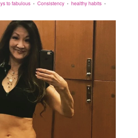
ys to fabulous
Consistency
healthy habits
•
•
•