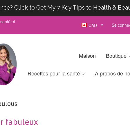
nce? Click to Get My 7 Key Tips to Health & Bea
santé et
Se connec
CAD
Maison
Boutique
Recettes pour la santé
À propos de n
bulous
ir fabuleux