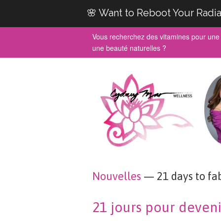
🌸 Want to Reboot Your Radia
Vous recherchez des vitamines pour une 
une beauté naturelles ?
Nouvelles
— 21 days to fa
21 jours pour deven