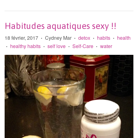
Habitudes aquatiques sexy !!
18 février, 2017
Cydney Mar
detox
habits
health
•
•
•
•
healthy habits
self love
Self-Care
water
•
•
•
•