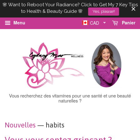
🌸 Want to Reboot Your Radiance? Click to Get My 7 Key Tips
to Health & Beauty Guide 🌸
Yes, please!!
Menu
Panier
CAD
Vous recherchez des vitamines pour une santé et une beauté
naturelles ?
Nouvelles
— habits