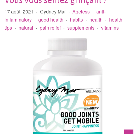
Vous vous sentez grinçant ?
17 août, 2021
Cydney Mar
Ageless
anti-
•
•
•
inflammatory
good health
habits
health
health
•
•
•
•
tips
natural
pain relief
supplements
vitamins
•
•
•
•